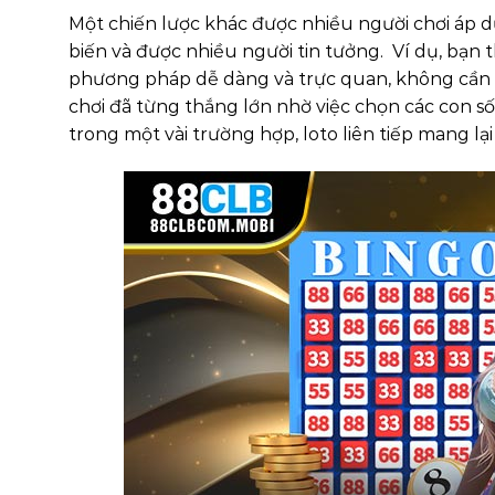
Một chiến lược khác được nhiều người chơi áp dụ
biến và được nhiều người tin tưởng. Ví dụ, bạn thử
phương pháp dễ dàng và trực quan, không cần p
chơi đã từng thắng lớn nhờ việc chọn các con số 
trong một vài trường hợp, loto liên tiếp mang lại