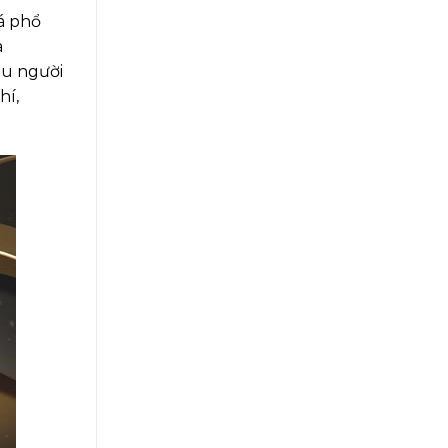
há phổ
à
ều người
hí,