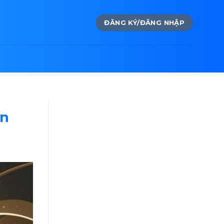
ĐĂNG KÝ/ĐĂNG NHẬP
ín