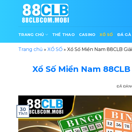
Chuyển
đến
nội
dung
TRANG CHỦ
THỂ THAO
CASINO
XỔ SỐ
ĐÁ GÀ
Trang chủ
»
XỔ SỐ
»
Xổ Số Miền Nam 88CLB Giải
Xổ Số Miền Nam 88CLB G
ĐÃ ĐĂN
30
Th11