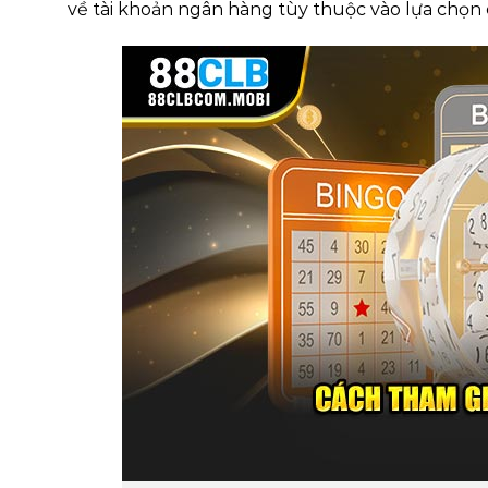
về tài khoản ngân hàng tùy thuộc vào lựa chọn c