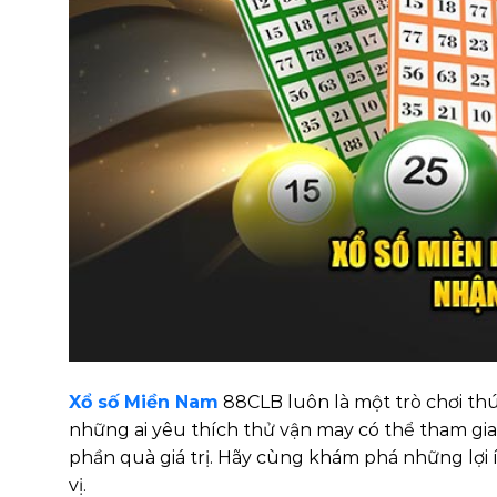
Xổ số Miền Nam
88CLB
luôn là một trò chơi thú
những ai yêu thích thử vận may có thể tham gi
phần quà giá trị. Hãy cùng khám phá những lợi 
vị.