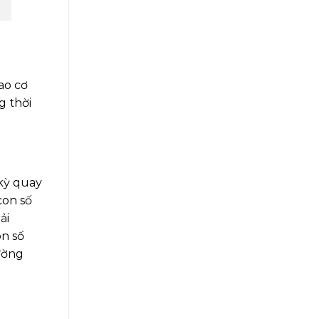
ao cơ
g thời
kỳ quay
con số
ải
n số
ường