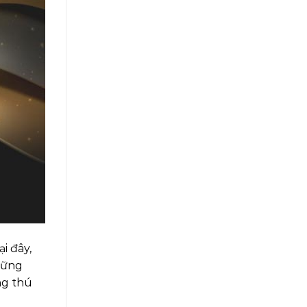
i đây,
hững
ng thú