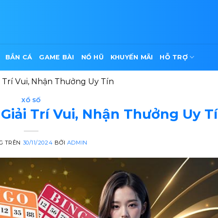
BẮN CÁ
GAME BÀI
NỔ HŨ
KHUYẾN MÃI
HỖ TRỢ
 Trí Vui, Nhận Thưởng Uy Tín
XỔ SỐ
iải Trí Vui, Nhận Thưởng Uy T
G TRÊN
30/11/2024
BỞI
ADMIN