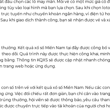
bắt đầu chọn các lô may mắn. Mỗi vé có một mức giá cố đ
 tùy vào loại hình mà bạn lựa chọn. Sau khi chọn loto,
 trực tuyến như chuyển khoản ngân hàng, ví điện tử ho
 Sau khi giao dịch thành công, bạn sẽ nhận được vé và 
y thưởng. Kết quả xổ số Miền Nam tại đây được công bố v
 theo dõi. Quá trình này được thực hiện công khai, minh
ng bằng. Thông tin KQXS sẽ được cập nhật nhanh chón
trên trang web hoặc ứng dụng.
 con số trên vé với kết quả xổ số Miền Nam. Nếu các con
g ứng. Việc đối chiếu rất đơn giản, bạn chỉ cần vào tra
trúng thưởng, hội viên sẽ được thông báo, yêu cầu than
ức được chuyển trực tiếp vào tài khoản của người chơi h