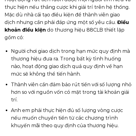
thực hiện nếu thắng cược khi giải trí trên hệ thống.
Mặc dù nhà cái tạo điều kiện để thành viên giao
dịch nhưng cần phải đáp ứng một số yêu cầu.
Điều
khoản điều kiện
do thương hiệu 88CLB thiết lập
gồm có:
Người chơi giao dịch trong hạn mức quy định mà
thương hiệu đưa ra. Trong bất kỳ tình huống
nào, hoạt động giao dịch quá quy định về hạn
mức sẽ không thể tiến hành.
Thành viên cần đảm bảo rút tiền với số lượng nhỏ
hơn so với nguồn vốn có mặt trong tài khoản giải
trí.
Anh em phải thực hiện đủ số lượng vòng cược
nếu muốn chuyển tiền từ các chương trình
khuyến mãi theo quy định của thương hiệu.