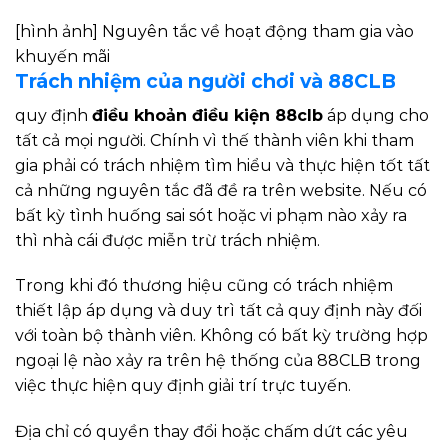
[hình ảnh] Nguyên tắc về hoạt động tham gia vào
khuyến mãi
Trách nhiệm của người chơi và 88CLB
quy định
điều khoản điều kiện 88clb
áp dụng cho
tất cả mọi người. Chính vì thế thành viên khi tham
gia phải có trách nhiệm tìm hiểu và thực hiện tốt tất
cả những nguyên tắc đã đề ra trên website. Nếu có
bất kỳ tình huống sai sót hoặc vi phạm nào xảy ra
thì nhà cái được miễn trừ trách nhiệm.
Trong khi đó thương hiệu cũng có trách nhiệm
thiết lập áp dụng và duy trì tất cả quy định này đối
với toàn bộ thành viên. Không có bất kỳ trường hợp
ngoại lệ nào xảy ra trên hệ thống của 88CLB trong
việc thực hiện quy định giải trí trực tuyến.
Địa chỉ có quyền thay đổi hoặc chấm dứt các yêu