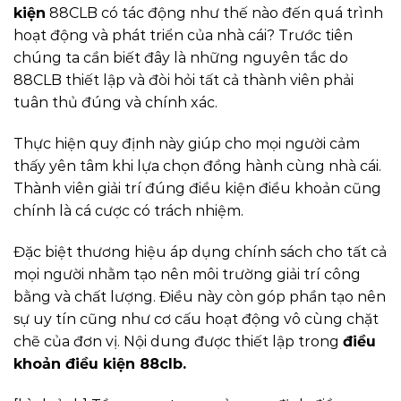
kiện
88CLB có tác động như thế nào đến quá trình
hoạt động và phát triển của nhà cái? Trước tiên
chúng ta cần biết đây là những nguyên tắc do
88CLB thiết lập và đòi hỏi tất cả thành viên phải
tuân thủ đúng và chính xác.
Thực hiện quy định này giúp cho mọi người cảm
thấy yên tâm khi lựa chọn đồng hành cùng nhà cái.
Thành viên giải trí đúng điều kiện điều khoản cũng
chính là cá cược có trách nhiệm.
Đặc biệt thương hiệu áp dụng chính sách cho tất cả
mọi người nhằm tạo nên môi trường giải trí công
bằng và chất lượng. Điều này còn góp phần tạo nên
sự uy tín cũng như cơ cấu hoạt động vô cùng chặt
chẽ của đơn vị. Nội dung được thiết lập trong
điều
khoản điều kiện 88clb.