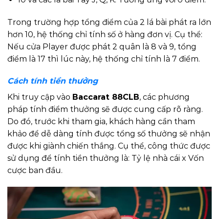
Trong trường hợp tổng điểm của 2 lá bài phát ra lớn
hơn 10, hệ thống chỉ tính số ở hàng đơn vị. Cụ thể:
Nếu cửa Player được phát 2 quân là 8 và 9, tổng
điểm là 17 thì lúc này, hệ thống chỉ tính là 7 điểm.
Cách tính tiền thưởng
Khi truy cập vào
Baccarat 88CLB
, các phương
pháp tính điểm thưởng sẽ được cung cấp rõ ràng.
Do đó, trước khi tham gia, khách hàng cần tham
khảo để dễ dàng tính được tổng số thưởng sẽ nhận
được khi giành chiến thắng. Cụ thể, công thức được
sử dụng để tính tiền thưởng là: Tỷ lệ nhà cái x Vốn
cược ban đầu.