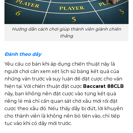
Hướng dẫn cách chơi giúp thành viên giành chiến
thắng
Đánh theo dây
Yêu cầu cơ bản khi áp dụng chiến thuật này là
người chơi cần xem xét lịch sử bảng kết quả của
những ván trước và suy luận để đặt cược cho ván
hiện tại. Với chiến thuật đặt cược
Baccarat 88CLB
này, bạn không nên đặt cược vào từng kết quả
riêng lẻ mà chỉ cần quan sát chờ xâu mới rồi đặt
cược theo xâu đó. Nếu thấy dây bị đứt, lời khuyên
cho thành viên là không nên bỏ tiền vào, chỉ tiếp
tục vào khi có dây mới trước.