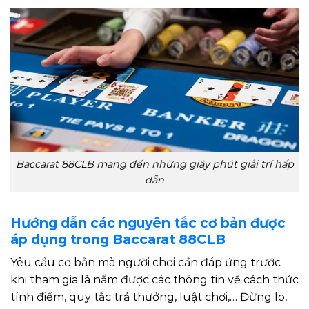
Baccarat 88CLB mang đến những giây phút giải trí hấp
dẫn
Hướng dẫn các nguyên tắc cơ bản được
áp dụng trong Baccarat 88CLB
Yêu cầu cơ bản mà người chơi cần đáp ứng trước
khi tham gia là nắm được các thông tin về cách thức
tính điểm, quy tắc trả thưởng, luật chơi,… Đừng lo,