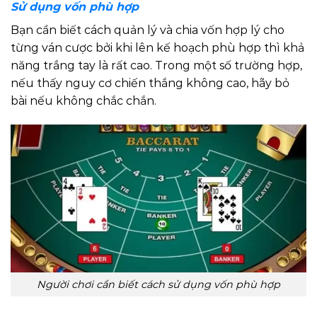
Sử dụng vốn phù hợp
Bạn cần biết cách quản lý và chia vốn hợp lý cho
từng ván cược bởi khi lên kế hoạch phù hợp thì khả
năng trắng tay là rất cao. Trong một số trường hợp,
nếu thấy nguy cơ chiến thắng không cao, hãy bỏ
bài nếu không chắc chắn.
Người chơi cần biết cách sử dụng vốn phù hợp